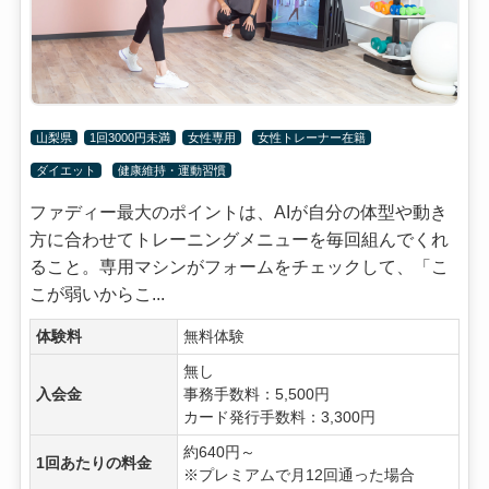
山梨県
1回3000円未満
女性専用
女性トレーナー在籍
ダイエット
健康維持・運動習慣
ファディー最大のポイントは、AIが自分の体型や動き
方に合わせてトレーニングメニューを毎回組んでくれ
ること。専用マシンがフォームをチェックして、「こ
こが弱いからこ...
体験料
無料体験
無し
入会金
事務手数料：5,500円
カード発行手数料：3,300円
約640円～
1回あたりの料金
※プレミアムで月12回通った場合