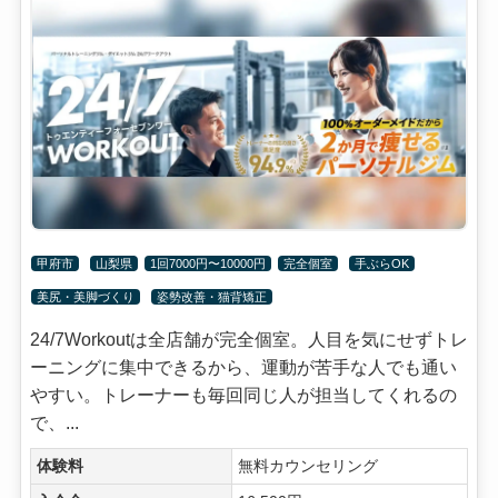
甲府市
山梨県
1回7000円〜10000円
完全個室
手ぶらOK
美尻・美脚づくり
姿勢改善・猫背矯正
24/7Workoutは全店舗が完全個室。人目を気にせずトレ
ーニングに集中できるから、運動が苦手な人でも通い
やすい。トレーナーも毎回同じ人が担当してくれるの
で、...
体験料
無料カウンセリング