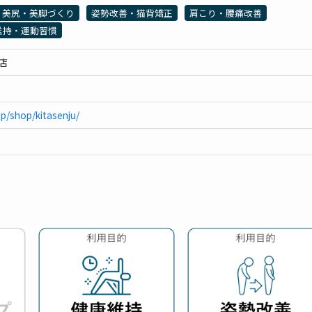
美尻・美脚づくり
姿勢改善・猫背矯正
肩こり・腰痛改善
維持・運動習慣
住店
jp/shop/kitasenju/