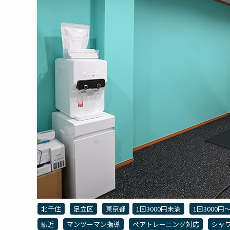
北千住
足立区
東京都
1回3000円未満
1回3000円〜
駅近
マンツーマン指導
ペアトレーニング対応
シャ