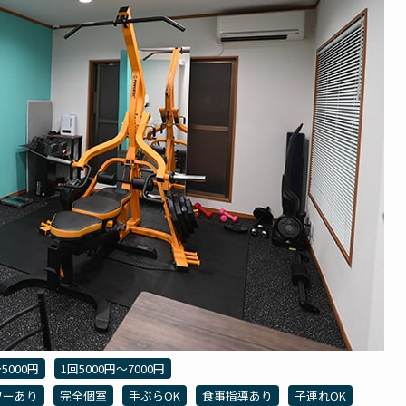
5000円
1回5000円〜7000円
ワーあり
完全個室
手ぶらOK
食事指導あり
子連れOK