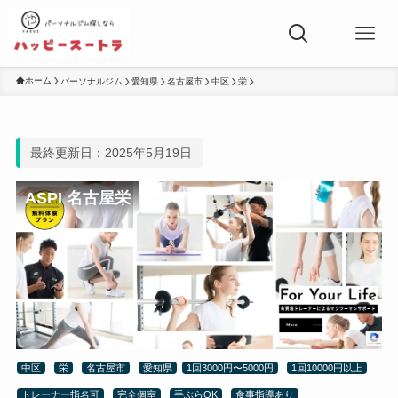
ホーム
パーソナルジム
愛知県
名古屋市
中区
栄
最終更新日：2025年5月19日
ASPI 名古屋栄
中区
栄
名古屋市
愛知県
1回3000円〜5000円
1回10000円以上
トレーナー指名可
完全個室
手ぶらOK
食事指導あり