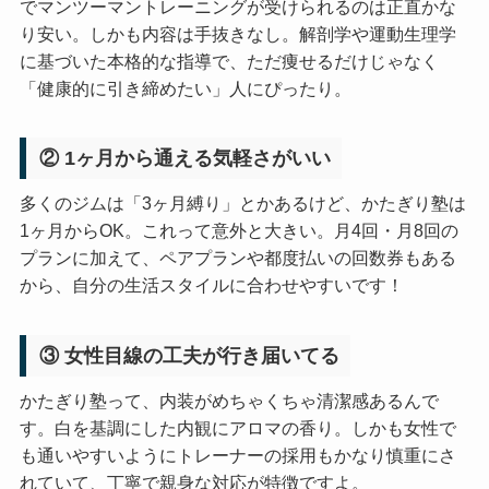
でマンツーマントレーニングが受けられるのは正直かな
り安い。しかも内容は手抜きなし。解剖学や運動生理学
に基づいた本格的な指導で、ただ痩せるだけじゃなく
「健康的に引き締めたい」人にぴったり。
② 1ヶ月から通える気軽さがいい
多くのジムは「3ヶ月縛り」とかあるけど、かたぎり塾は
1ヶ月からOK。これって意外と大きい。月4回・月8回の
プランに加えて、ペアプランや都度払いの回数券もある
から、自分の生活スタイルに合わせやすいです！
③ 女性目線の工夫が行き届いてる
かたぎり塾って、内装がめちゃくちゃ清潔感あるんで
す。白を基調にした内観にアロマの香り。しかも女性で
も通いやすいようにトレーナーの採用もかなり慎重にさ
れていて、丁寧で親身な対応が特徴ですよ。