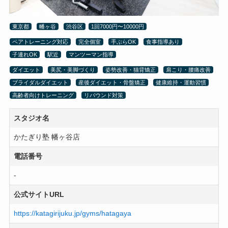
東京都
幡ヶ谷
渋谷区
1回7000円〜10000円
ペアトレーニング対応
完全個室
手ぶらOK
食事指導あり
子連れOK
駅近
マンツーマン指導
ダイエット
美尻・美脚づくり
姿勢改善・猫背矯正
肩こり・腰痛改善
ブライダルダイエット
産後ダイエット・骨盤矯正
健康維持・運動習慣
高齢者向けトレーニング
リバウンド対策
スタジオ名
かたぎり塾 幡ヶ谷店
電話番号
-
公式サイトURL
https://katagirijuku.jp/gyms/hatagaya