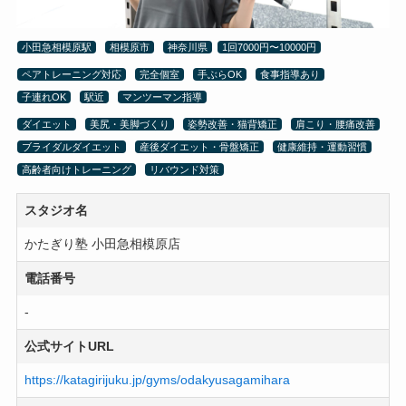
小田急相模原駅
相模原市
神奈川県
1回7000円〜10000円
ペアトレーニング対応
完全個室
手ぶらOK
食事指導あり
子連れOK
駅近
マンツーマン指導
ダイエット
美尻・美脚づくり
姿勢改善・猫背矯正
肩こり・腰痛改善
ブライダルダイエット
産後ダイエット・骨盤矯正
健康維持・運動習慣
高齢者向けトレーニング
リバウンド対策
スタジオ名
かたぎり塾 小田急相模原店
電話番号
-
公式サイトURL
https://katagirijuku.jp/gyms/odakyusagamihara