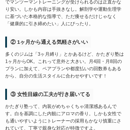
でマンツーマントレーニングが受けられるのは正直かな
り安い。しかも内容は手抜きなし。解剖学や運動生理学
に基づいた本格的な指導で、ただ痩せるだけじゃなく
「健康的に引き締めたい」人にぴったり。
② 1ヶ月から通える気軽さがいい
多くのジムは「3ヶ月縛り」とかあるけど、かたぎり塾は
1ヶ月からOK。これって意外と大きい。月4回・月8回の
プランに加えて、ペアプランや都度払いの回数券もある
から、自分の生活スタイルに合わせやすいです！
③ 女性目線の工夫が行き届いてる
かたぎり塾って、内装がめちゃくちゃ清潔感あるんで
す。白を基調にした内観にアロマの香り。しかも女性で
も通いやすいようにトレーナーの採用もかなり慎重にさ
れていて、丁寧で親身な対応が特徴ですよ。