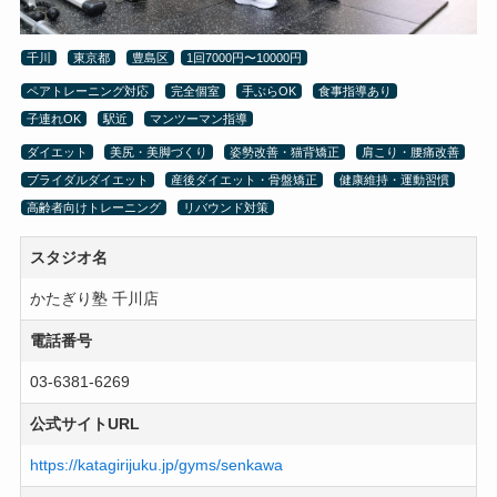
千川
東京都
豊島区
1回7000円〜10000円
ペアトレーニング対応
完全個室
手ぶらOK
食事指導あり
子連れOK
駅近
マンツーマン指導
ダイエット
美尻・美脚づくり
姿勢改善・猫背矯正
肩こり・腰痛改善
ブライダルダイエット
産後ダイエット・骨盤矯正
健康維持・運動習慣
高齢者向けトレーニング
リバウンド対策
スタジオ名
かたぎり塾 千川店
電話番号
03-6381-6269
公式サイトURL
https://katagirijuku.jp/gyms/senkawa