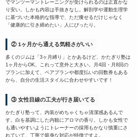
でマンツーマントレーニングが受けられるのは正直かな
り安い。しかも内容は手抜きなし。解剖学や運動生理学
に基づいた本格的な指導で、ただ痩せるだけじゃなく
「健康的に引き締めたい」人にぴったり。
② 1ヶ月から通える気軽さがいい
多くのジムは「3ヶ月縛り」とかあるけど、かたぎり塾は
1ヶ月からOK。これって意外と大きい。月4回・月8回の
プランに加えて、ペアプランや都度払いの回数券もある
から、自分の生活スタイルに合わせやすいです！
③ 女性目線の工夫が行き届いてる
かたぎり塾って、内装がめちゃくちゃ清潔感あるんで
す。白を基調にした内観にアロマの香り。しかも女性で
も通いやすいようにトレーナーの採用もかなり慎重にさ
れていて、丁寧で親身な対応が特徴ですよ。