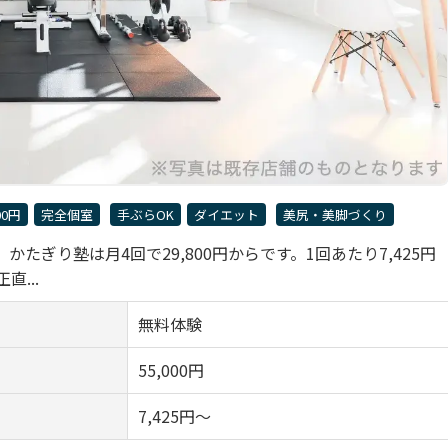
00円
完全個室
手ぶらOK
ダイエット
美尻・美脚づくり
ぎり塾は月4回で29,800円からです。1回あたり7,425円
...
無料体験
55,000円
7,425円～