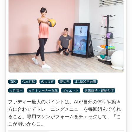
南区
桜本町駅
名古屋市
愛知県
1回3000円未満
女性専用
女性トレーナー在籍
ダイエット
健康維持・運動習慣
ファディー最大のポイントは、AIが自分の体型や動き
方に合わせてトレーニングメニューを毎回組んでくれ
ること。専用マシンがフォームをチェックして、「こ
こが弱いからこ...