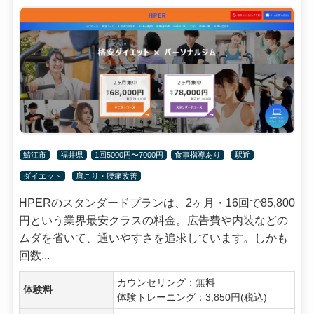
鯖江市
福井県
1回5000円〜7000円
食事指導あり
駅近
ダイエット
肩こり・腰痛改善
HPERのスタンダードプランは、2ヶ月・16回で85,800
円という業界最安クラスの料金。広告費や内装などの
ムダを省いて、通いやすさを追求しています。しかも
回数...
カウンセリング：無料
体験料
体験トレーニング：3,850円(税込)