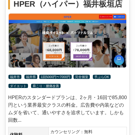
HPER（ハイパー）福井板垣店
福井市
福井県
1回5000円〜7000円
完全個室
手ぶらOK
ダイエット
肩こり・腰痛改善
HPERのスタンダードプランは、2ヶ月・16回で85,800
円という業界最安クラスの料金。広告費や内装などの
ムダを省いて、通いやすさを追求しています。しかも
回数...
カウンセリング：無料
体験料