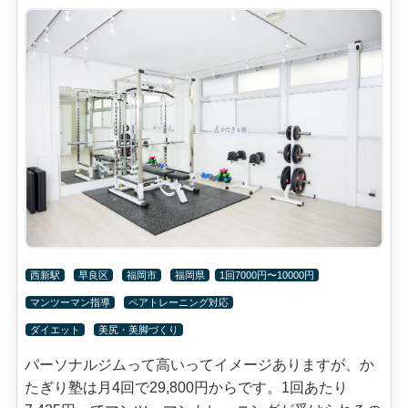
西新駅
早良区
福岡市
福岡県
1回7000円〜10000円
マンツーマン指導
ペアトレーニング対応
ダイエット
美尻・美脚づくり
パーソナルジムって高いってイメージありますが、か
たぎり塾は月4回で29,800円からです。1回あたり