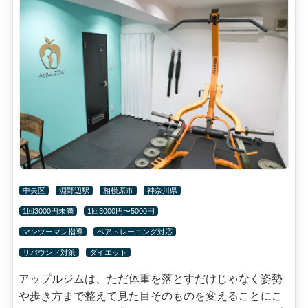
中央区
淵野辺駅
相模原市
神奈川県
1回3000円未満
1回3000円〜5000円
マンツーマン指導
ペアトレーニング対応
リバウンド対策
ダイエット
アップルジムは、ただ体重を落とすだけじゃなく姿勢
や歩き方まで整えて見た目そのものを変えることにこ