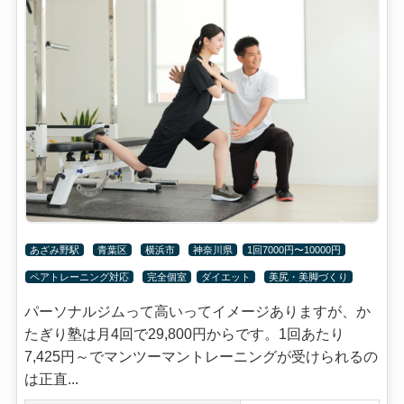
あざみ野駅
青葉区
横浜市
神奈川県
1回7000円〜10000円
ペアトレーニング対応
完全個室
ダイエット
美尻・美脚づくり
パーソナルジムって高いってイメージありますが、か
たぎり塾は月4回で29,800円からです。1回あたり
7,425円～でマンツーマントレーニングが受けられるの
は正直...