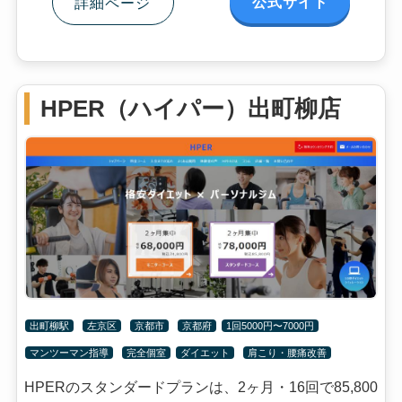
公式サイト
詳細ページ
HPER（ハイパー）出町柳店
出町柳駅
左京区
京都市
京都府
1回5000円〜7000円
マンツーマン指導
完全個室
ダイエット
肩こり・腰痛改善
HPERのスタンダードプランは、2ヶ月・16回で85,800