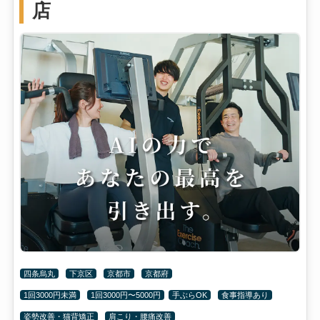
店
四条烏丸
下京区
京都市
京都府
1回3000円未満
1回3000円〜5000円
手ぶらOK
食事指導あり
姿勢改善・猫背矯正
肩こり・腰痛改善