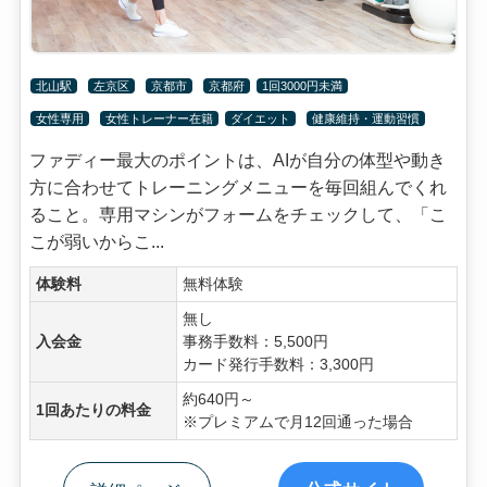
北山駅
左京区
京都市
京都府
1回3000円未満
女性専用
女性トレーナー在籍
ダイエット
健康維持・運動習慣
ファディー最大のポイントは、AIが自分の体型や動き
方に合わせてトレーニングメニューを毎回組んでくれ
ること。専用マシンがフォームをチェックして、「こ
こが弱いからこ...
体験料
無料体験
無し
入会金
事務手数料：5,500円
カード発行手数料：3,300円
約640円～
1回あたりの料金
※プレミアムで月12回通った場合