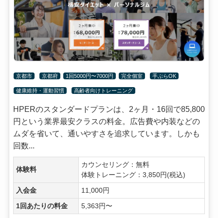
京都市
京都府
1回5000円〜7000円
完全個室
手ぶらOK
健康維持・運動習慣
高齢者向けトレーニング
HPERのスタンダードプランは、2ヶ月・16回で85,800
円という業界最安クラスの料金。広告費や内装などの
ムダを省いて、通いやすさを追求しています。しかも
回数...
カウンセリング：無料
体験料
体験トレーニング：3,850円(税込)
入会金
11,000円
1回あたりの料金
5,363円〜