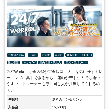
京都河原町駅
下京区
京都市
京都府
1回7000円〜10000円
完全個室
手ぶらOK
筋肉増量・筋肥大
美尻・美脚づくり
24/7Workoutは全店舗が完全個室。人目を気にせずトレ
ーニングに集中できるから、運動が苦手な人でも通い
やすい。トレーナーも毎回同じ人が担当してくれるの
で、...
体験料
無料カウンセリング
入会金
16,500円