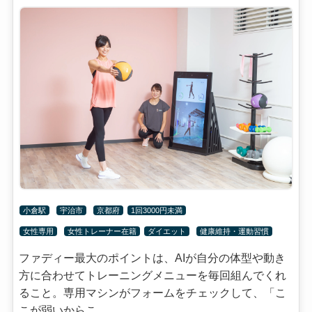
小倉駅
宇治市
京都府
1回3000円未満
女性専用
女性トレーナー在籍
ダイエット
健康維持・運動習慣
ファディー最大のポイントは、AIが自分の体型や動き
方に合わせてトレーニングメニューを毎回組んでくれ
ること。専用マシンがフォームをチェックして、「こ
こが弱いからこ...