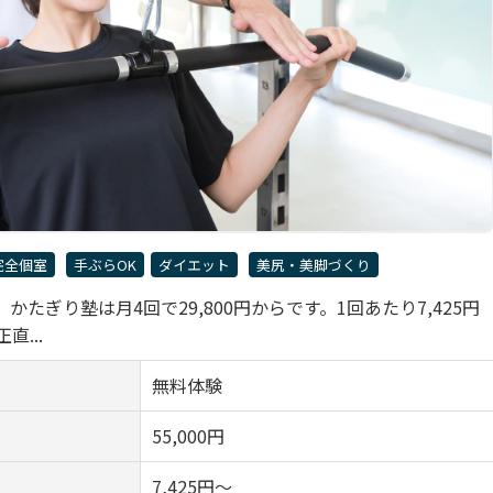
完全個室
手ぶらOK
ダイエット
美尻・美脚づくり
ぎり塾は月4回で29,800円からです。1回あたり7,425円
...
無料体験
55,000円
7,425円～