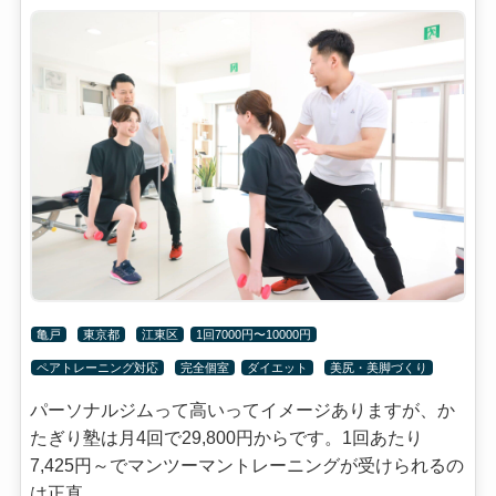
亀戸
東京都
江東区
1回7000円〜10000円
ペアトレーニング対応
完全個室
ダイエット
美尻・美脚づくり
パーソナルジムって高いってイメージありますが、か
たぎり塾は月4回で29,800円からです。1回あたり
7,425円～でマンツーマントレーニングが受けられるの
は正直...