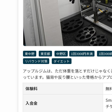
東中野
東京都
中野区
1回3000円未満
1回300
リバウンド対策
ダイエット
アップルジムは、ただ体重を落とすだけじゃなく
っています。猫背や反り腰といった骨格からアプロー
体験料
無
Sm
入会金
チケ