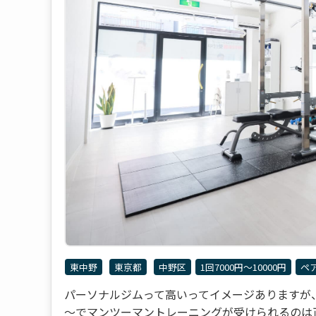
東中野
東京都
中野区
1回7000円〜10000円
ペ
パーソナルジムって高いってイメージありますが、かた
～でマンツーマントレーニングが受けられるのは正直