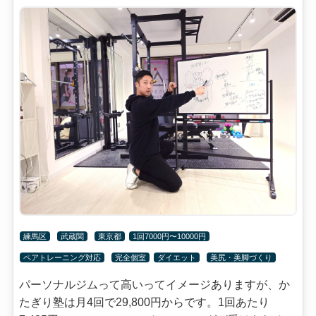
練馬区
武蔵関
東京都
1回7000円〜10000円
ペアトレーニング対応
完全個室
ダイエット
美尻・美脚づくり
パーソナルジムって高いってイメージありますが、か
たぎり塾は月4回で29,800円からです。1回あたり