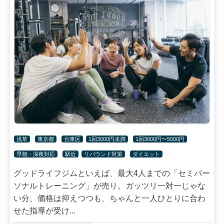
浅草
東京都
台東区
1回3000円未満
1回3000円〜5000円
早朝・深夜対応
駅近
リバウンド対策
ダイエット
グッドライフジムといえば、最大4人までの「セミパー
ソナルトレーニング」が売り。ガッツリ一対一じゃな
い分、価格は抑えつつも、ちゃんと一人ひとりに合わ
せた指導が受け...