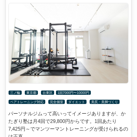
三ノ輪
東京都
台東区
1回7000円〜10000円
ペアトレーニング対応
完全個室
ダイエット
美尻・美脚づくり
パーソナルジムって高いってイメージありますが、か
たぎり塾は月4回で29,800円からです。1回あたり
7,425円～でマンツーマントレーニングが受けられるの
は正直...