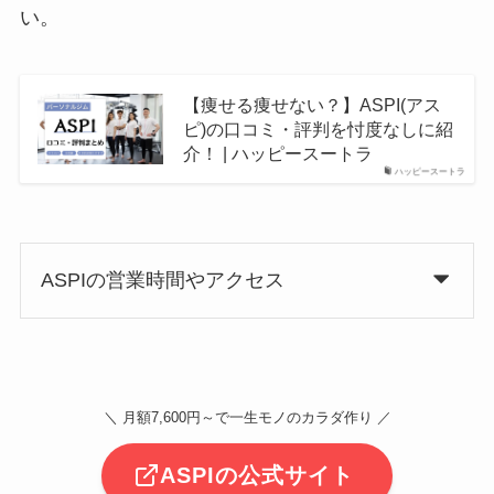
い。
【痩せる痩せない？】ASPI(アス
ピ)の口コミ・評判を忖度なしに紹
介！ | ハッピースートラ
ハッピースートラ
ASPIの営業時間やアクセス
＼ 月額7,600円～で一生モノのカラダ作り ／
ASPIの公式サイト