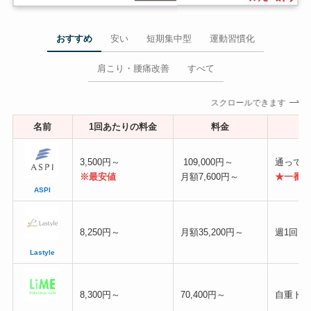
おすすめ
安い
短期集中型
運動習慣化
肩こり・腰痛改善
すべて
スクロールできます
名前
1回あたりの料金
料金
3,500円～
109,000円～
通ってい
※最安値
月額7,600円～
★一番お
ASPI
8,250円～
月額35,200円～
週1回で
Lastyle
8,300円～
70,400円～
自重トレ