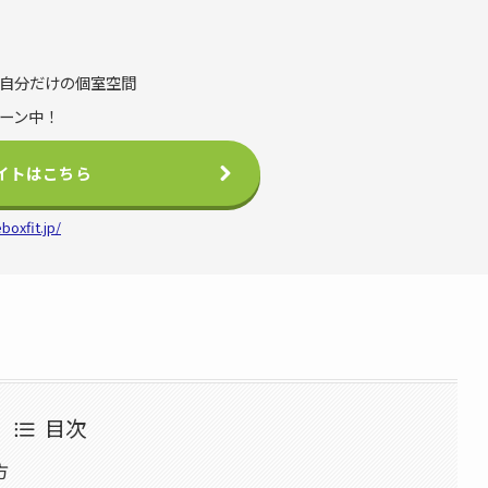
る
自分だけの個室空間
ーン中！
イトはこちら
boxfit.jp/
目次
方