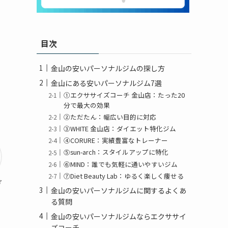
目次
金山の安いパーソナルジムの探し方
金山にある安いパーソナルジム7選
①エクササイズコーチ 金山店：たった20
分で最大の効果
②ただたん：幅広い目的に対応
③WHITE 金山店：ダイエット特化ジム
④CORURE：実績豊富なトレーナー
⑤sun-arch：スタイルアップに特化
⑥MIND：誰でも気軽に通いやすいジム
⑦Diet Beauty Lab：ゆるく楽しく痩せる
マ
金山の安いパーソナルジムに関するよくあ
る質問
金山の安いパーソナルジムならエクササイ
ズコーチ