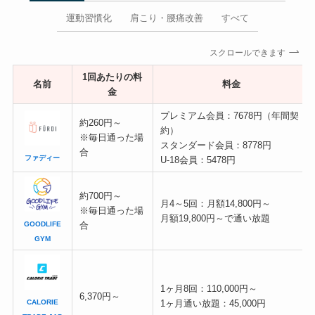
運動習慣化
肩こり・腰痛改善
すべて
スクロールできます
1回あたりの料
名前
料金
金
プレミアム会員：7678円（年間契
約260円～
約）
※毎日通った場
スタンダード会員：8778円
合
ファディー
U-18会員：5478円
約700円～
月4～5回：月額14,800円～
※毎日通った場
月額19,800円～で通い放題
GOODLIFE
合
GYM
1ヶ月8回：110,000円～
6,370円～
CALORIE
1ヶ月通い放題：45,000円